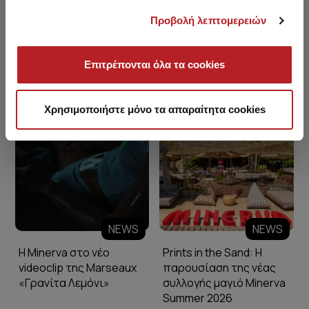
Προβολή λεπτομερειών
Επιτρέπονται όλα τα cookies
Minerva Blog
Χρησιμοποιήστε μόνο τα απαραίτητα cookies
NEWS
NEWS
Η Minerva στο νέο
Prints in the Sand: Η
videoclip της Marseaux
παρουσίαση της νέας
«Γρανίτα Λεμόνι»
συλλογής μαγιό Minerva
Summer 2026