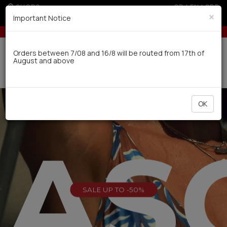
SHOPS
GR
|
EN
|
SRB
×
Important Notice
 300€ for non EU
5% off for orders over 250€ for EU & 300€ for 
Delivery in 7-9 working days via UPS
Orders between 7/08 and 16/8 will be routed from 17th of
August and above
0
OK
EAS
SALE UP TO -50%