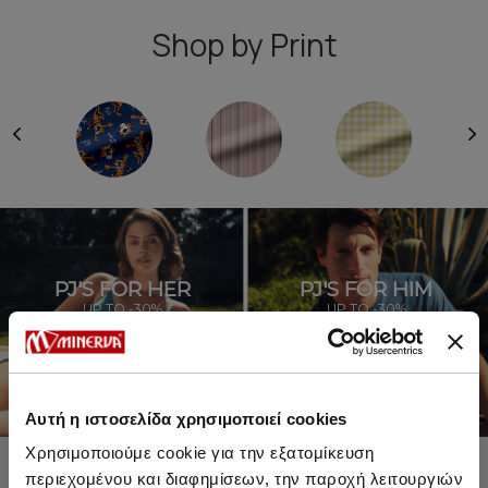
Shop by Print
PJ'S FOR HER
PJ'S FOR HIM
UP TO -30%
UP TO -30%
SHOP SALE
SHOP SALE
Αυτή η ιστοσελίδα χρησιμοποιεί cookies
Χρησιμοποιούμε cookie για την εξατομίκευση
περιεχομένου και διαφημίσεων, την παροχή λειτουργιών