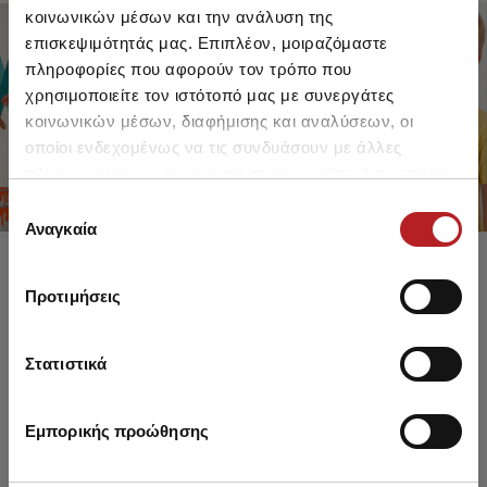
κοινωνικών μέσων και την ανάλυση της
επισκεψιμότητάς μας. Επιπλέον, μοιραζόμαστε
πληροφορίες που αφορούν τον τρόπο που
FOR GIRLS
FOR BOYS
χρησιμοποιείτε τον ιστότοπό μας με συνεργάτες
UP TO -30%
UP TO -30%
κοινωνικών μέσων, διαφήμισης και αναλύσεων, οι
SHOP SALE
SHOP SALE
οποίοι ενδεχομένως να τις συνδυάσουν με άλλες
πληροφορίες που τους έχετε παραχωρήσει ή τις οποίες
έχουν συλλέξει σε σχέση με την από μέρους σας χρήση
Επιλογή
των υπηρεσιών τους.
Αναγκαία
συγκατάθεσης
Προτιμήσεις
Στατιστικά
Εμπορικής προώθησης