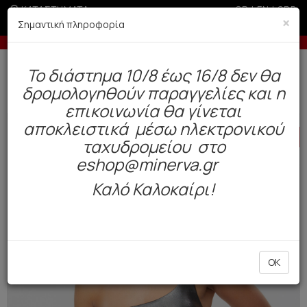
ΚΑΤΑΣΤΗΜΑΤΑ
GR
|
EN
|
SRB
×
Σημαντική πληροφορία
ις με πιστωτική άνω των 50€
-10% σε παραγ
Δωρεάν αποστολή άνω των 49€. Παράδοση σε 3-5 εργάσιμες.
To διάστημα 10/8 έως 16/8 δεν θα
0
δρομολογηθούν παραγγελίες και η
Μαγιό
Γυναικεία
Μπικίνι
επικοινωνία θα γίνεται
αποκλειστικά μέσω ηλεκτρονικού
HOT
OFFER
ταχυδρομείου στο
eshop@minerva.gr
Καλό Καλοκαίρι!
OK