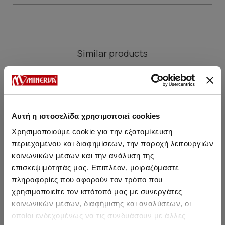
Similar products
SALE
SALE
Αυτή η ιστοσελίδα χρησιμοποιεί cookies
Χρησιμοποιούμε cookie για την εξατομίκευση
περιεχομένου και διαφημίσεων, την παροχή λειτουργιών
κοινωνικών μέσων και την ανάλυση της
επισκεψιμότητάς μας. Επιπλέον, μοιραζόμαστε
πληροφορίες που αφορούν τον τρόπο που
χρησιμοποιείτε τον ιστότοπό μας με συνεργάτες
κοινωνικών μέσων, διαφήμισης και αναλύσεων, οι
οποίοι ενδεχομένως να τις συνδυάσουν με άλλες
Boxerice ice Comfort 2
Slip sa spoljasnjom gumom
Bo