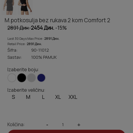
M.potkosulja bez rukava 2 kom Comfort 2
2891 Дин.
2454 Дин.
-15%
Last 30 Days Max Price :
2891 Дин.
Retail Price :
2891 Дин.
Šifra:
90-11012
Sastav:
100% PAMUK
Izaberite boju:
Izaberite veličinu:
S
M
L
XL
XXL
Količina:
-
+