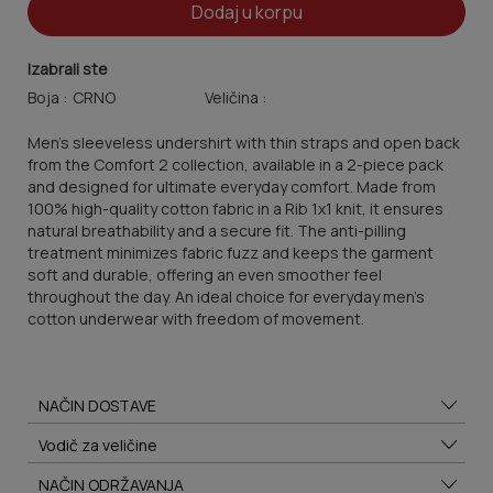
Dodaj u korpu
Izabrali ste
Boja :
Veličina :
Men's sleeveless undershirt with thin straps and open back
from the Comfort 2 collection, available in a 2-piece pack
and designed for ultimate everyday comfort. Made from
100% high-quality cotton fabric in a Rib 1x1 knit, it ensures
natural breathability and a secure fit. The anti-pilling
treatment minimizes fabric fuzz and keeps the garment
soft and durable, offering an even smoother feel
throughout the day. An ideal choice for everyday men's
cotton underwear with freedom of movement.
NAČIN DOSTAVE
Vodič za veličine
NAČIN ODRŽAVANJA