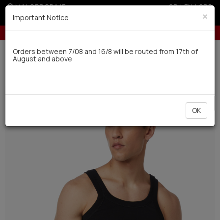
MALOPRODAJE
GR
|
EN
|
SRB
×
Important Notice
stava za porudžbine preko 4.000 dinara
10% popusta
Dostava u roku od 10 radnih dana
Orders between 7/08 and 16/8 will be routed from 17th of
August and above
0
Muskarci
Ves
Potkosulje
SALE
OK