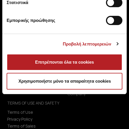
Στατιστικά
Εμπορικής προώθησης
CUSTOMER SERVICE
ABOUT US
Προβολή λεπτομερειών
Coupe Women Slip
About us
Coupe Swim Bra / One-Piece
Shops
Επιτρέπονται όλα τα cookies
Coupe Swim Slip
Contact
Advices Of Garment Care
B2B Portal
Size Guide
Investors (IR)
Χρησιμοποιήστε μόνο τα απαραίτητα cookies
ΑΝΑΚΟΙΝΩΣΕΙΣ ΧΑΑ
Company
TERMS OF USE AND SAFETY
Terms of Use
Privacy Policy
Terms of Sales