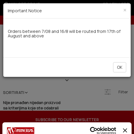
MALOPRODAJE
GR
|
EN
|
SRB
×
Important Notice
10% popusta za porudžbine preko 24.000 dinara
Dostava u roku od 10 radnih dana
Orders between 7/08 and 16/8 will be routed from 17th of
August and above
0
(0)
Women's Autumn Pyjamas - 2025 Trends
OK
Filter
SORTIRATI
Nije pronađen nijedan proizvod
sa kriterijima koje ste odabrali
SUBSCRIBE TO OUR NEWSLETTER