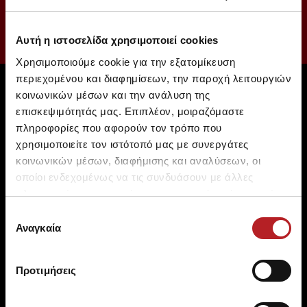
Αυτή η ιστοσελίδα χρησιμοποιεί cookies
Χρησιμοποιούμε cookie για την εξατομίκευση
περιεχομένου και διαφημίσεων, την παροχή λειτουργιών
κοινωνικών μέσων και την ανάλυση της
επισκεψιμότητάς μας. Επιπλέον, μοιραζόμαστε
πληροφορίες που αφορούν τον τρόπο που
χρησιμοποιείτε τον ιστότοπό μας με συνεργάτες
κοινωνικών μέσων, διαφήμισης και αναλύσεων, οι
οποίοι ενδεχομένως να τις συνδυάσουν με άλλες
πληροφορίες που τους έχετε παραχωρήσει ή τις οποίες
SHIPPING
PAYMENTS
έχουν συλλέξει σε σχέση με την από μέρους σας χρήση
Επιλογή
Free shipping over 100 € for
Debit Card, Credit Card,
των υπηρεσιών τους.
Αναγκαία
συγκατάθεσης
EU & over 150 € for non EU
Paypal
Προτιμήσεις