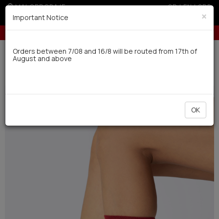
MALOPRODAJE
GR
|
EN
|
SRB
×
Important Notice
Besplatna dostava za porudžbine preko 4.000 dinara
Dostava u roku od 10 radnih dana
Orders between 7/08 and 16/8 will be routed from 17th of
August and above
0
Muskarci
Carape
Zimsko
OK