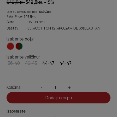
649 Дин.
549 Дин.
-15%
Last 30 Days Max Price :
649 Дин.
Retail Price :
649 Дин.
Šifra:
93-98769
Sastav:
85%COTTON 12%POLYAMIDE 3%ELASTAN
Izaberite boju:
Izaberite veličinu:
36-40
40-43
44-47
44-47
Količina:
-
+
Dodaj u korpu
Izabrali ste